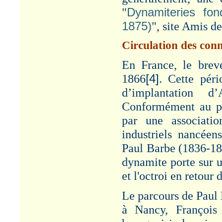
Grèves.
"
Dynamiteries fo
LOUIS ROUX
1875)
", site Amis de
Article "Société
Générale pour la
Circulation des conn
Fabrication de la
Dynamite : L. ROUX
En France, le brev
1823-1904" - Cf.
Rubrique :
1866
[4]
. Cette péri
Administration/Patronat.
d’implantation d
MINE D'OR -
Conformément au pro
CALLAO
par une associati
Article "Louis Roux et la
mine d’or du Callao –
industriels nancéens
1882-1892". Cf.
Rubrique : Productions.
Paul Barbe (1836-189
dynamite porte sur
u
VISITE
MINISTERIELLE
et l'octroi en retour
Article "Visite
ministérielle à
Le parcours de Paul 
PAULILLES - 1886". Cf.
Rubrique :
à Nancy, François 
Administration/Patronat.