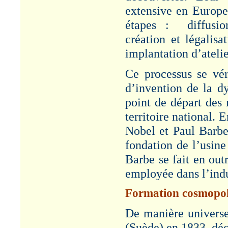
Rubrique : Etudes.
extensive en Europe 
BANYULS-SUR-MER
étapes : diffusio
Article "Décès de
création et légalis
jeunes gens -
BANYULS-sur-MER -
implantation d’atelie
1887" - Cf. Rubrique :
Risques/Accidents-
Ce processus se vér
Grèves.
d’invention de la dy
LOUIS ROUX
point de départ des
Article "Société
Générale pour la
territoire national.
Fabrication de la
Nobel et Paul Barbe
Dynamite : L. ROUX
1823-1904" - Cf.
fondation de l’usine
Rubrique :
Administration/Patronat.
Barbe se fait en out
employée dans l’indu
MINE D'OR -
CALLAO
Formation cosmopol
Article "Louis Roux et la
mine d’or du Callao –
1882-1892". Cf.
De manière universe
Rubrique : Productions.
(Suède) en 1833, déc