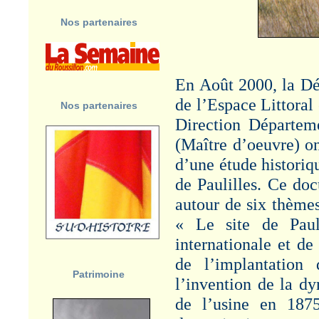
Article "Décès de
jeunes gens -
Nos partenaires
BANYULS-sur-MER -
1887" - Cf. Rubrique :
Risques/Accidents-
Grèves.
En Août 2000, la Dé
LOUIS ROUX
de l’Espace Littoral
Nos partenaires
Article "Société
Générale pour la
Direction Départem
Fabrication de la
Dynamite : L. ROUX
(Maître d’oeuvre) on
1823-1904" - Cf.
d’une étude historiq
Rubrique :
Administration/Patronat.
de Paulilles. Ce doc
autour de six thèmes 
MINE D'OR -
CALLAO
«
Le site de Paul
Article "Louis Roux et la
internationale et de 
mine d’or du Callao –
1882-1892". Cf.
de l’implantation 
Rubrique : Productions.
Patrimoine
l’invention de la dy
VISITE
de l’usine en 1875
MINISTERIELLE