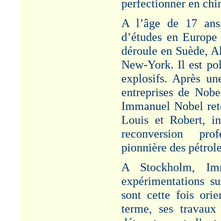
perfectionner en chi
Article "Genéral
Alexandre SEGRETAIN
- 1826-1901". Cf.
A l’âge de 17 ans
Rubrique : Etudes.
d’études en Europe
BANYULS-SUR-MER
déroule en Suède, Al
Article "Décès de
New-York. Il est pol
jeunes gens -
BANYULS-sur-MER -
explosifs. Après u
1887" - Cf. Rubrique :
entreprises de Nobe
Risques/Accidents-
Grèves.
Immanuel Nobel retou
LOUIS ROUX
Louis et Robert, in
Article "Société
reconversion profe
Générale pour la
Fabrication de la
pionnière des pétrole
Dynamite : L. ROUX
1823-1904" - Cf.
A Stockholm, Imm
Rubrique :
Administration/Patronat.
expérimentations su
sont cette fois orie
MINE D'OR -
CALLAO
terme, ses travaux
Article "Louis Roux et la