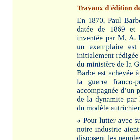
MINE D'OR -
CALLAO
Travaux d'édition d
Article "Louis Roux et la
En 1870, Paul Barbe
mine d’or du Callao –
1882-1892". Cf.
datée de 1869 et i
Rubrique : Productions.
inventée par M. A. 
VISITE
un exemplaire est
MINISTERIELLE
initialement rédigée
Article "Visite
ministérielle à
du ministère de la G
PAULILLES - 1886". Cf.
Rubrique :
Barbe est achevée à
Administration/Patronat.
la guerre franco-p
GENERAL
accompagnée d’un pla
SEGRETAIN
de la dynamite par l
Article "Genéral
Alexandre SEGRETAIN
du modèle autrichien
- 1826-1901". Cf.
Rubrique : Etudes.
« Pour lutter avec s
notre industrie aien
disposent les peuple