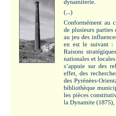
dynamiterie.
Article "Visite
ministérielle à
PAULILLES - 1886". Cf.
(...)
Rubrique :
Administration/Patronat.
Conformément au ca
GENERAL
de plusieurs parties 
SEGRETAIN
au jeu des influence
Article "Genéral
Alexandre SEGRETAIN
en est le suivant : 
- 1826-1901". Cf.
Raisons stratégiques
Rubrique : Etudes.
nationales et locales
BANYULS-SUR-MER
s’appuie sur des re
Article "Décès de
jeunes gens -
effet, des recherch
BANYULS-sur-MER -
des Pyrénées-Orient
1887" - Cf. Rubrique :
Risques/Accidents-
bibliothèque munici
Grèves.
les pièces constitut
LOUIS ROUX
la Dynamite (1875), 
Article "Société
Générale pour la
Fabrication de la