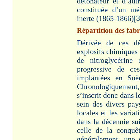
détonateur et d’aut
mine d’or du Callao –
1882-1892". Cf.
constituée d’un mé
Rubrique : Productions.
inerte (1865-1866)
[3
VISITE
MINISTERIELLE
Répartition des fab
Article "Visite
Dérivée de ces déc
ministérielle à
PAULILLES - 1886". Cf.
explosifs chimiques 
Rubrique :
Administration/Patronat.
de nitroglycérine
progressive de ce
GENERAL
SEGRETAIN
implantées en Su
Article "Genéral
Chronologiquement,
Alexandre SEGRETAIN
- 1826-1901". Cf.
s’inscrit donc dans 
Rubrique : Etudes.
sein des divers pay
BANYULS-SUR-MER
locales et les varia
Article "Décès de
dans la décennie sui
jeunes gens -
BANYULS-sur-MER -
celle de la conquê
1887" - Cf. Rubrique :
Risques/Accidents-
généralement, une 