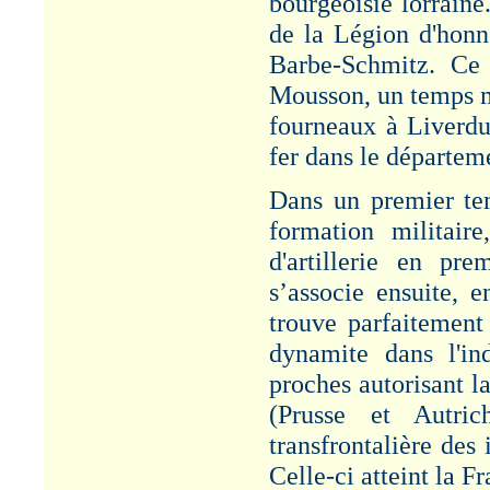
bourgeoisie lorrain
GENERAL
de la Légion d'honne
SEGRETAIN
Barbe-Schmitz. Ce 
Article "Genéral
Alexandre SEGRETAIN
Mousson, un temps mi
- 1826-1901". Cf.
fourneaux à Liverdu
Rubrique : Etudes.
fer dans le départem
BANYULS-SUR-MER
Article "Décès de
Dans un premier te
jeunes gens -
formation militair
BANYULS-sur-MER -
1887" - Cf. Rubrique :
d'artillerie en pre
Risques/Accidents-
Grèves.
s’associe ensuite, e
trouve parfaitement
LOUIS ROUX
Article "Société
dynamite dans l'in
Générale pour la
proches autorisant l
Fabrication de la
Dynamite : L. ROUX
(Prusse et Autrich
1823-1904" - Cf.
Rubrique :
transfrontalière des
Administration/Patronat.
Celle-ci atteint la Fr