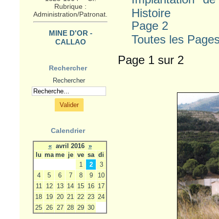
Histoire
MINE D'OR -
Page 2
CALLAO
Article "Louis Roux et la
Toutes les Page
mine d’or du Callao –
1882-1892". Cf.
Page 1 sur 2
Rubrique : Productions.
Rechercher
VISITE
Rechercher
MINISTERIELLE
Article "Visite
ministérielle à
PAULILLES - 1886". Cf.
Rubrique :
Administration/Patronat.
Calendrier
«
avril 2016
»
GENERAL
lu
ma
me
je
ve
sa
di
SEGRETAIN
1
2
3
Article "Genéral
4
5
6
7
8
9
10
Alexandre SEGRETAIN
- 1826-1901". Cf.
11
12
13
14
15
16
17
Rubrique : Etudes.
18
19
20
21
22
23
24
25
26
27
28
29
30
BANYULS-SUR-MER