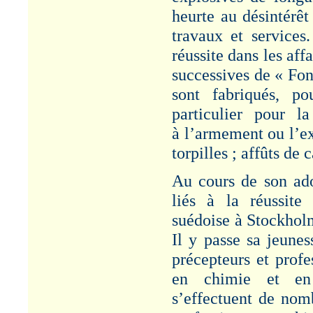
Article "Société
heurte au désintérêt
Générale pour la
Fabrication de la
travaux et services
Dynamite : L. ROUX
1823-1904" - Cf.
réussite dans les aff
Rubrique :
successives de « Fon
Administration/Patronat.
sont fabriqués, p
MINE D'OR -
particulier pour l
CALLAO
Article "Louis Roux et la
à l’armement ou l’ex
mine d’or du Callao –
torpilles ; affûts de 
1882-1892". Cf.
Rubrique : Productions.
Au cours de son ado
VISITE
liés à la réussite 
MINISTERIELLE
suédoise à Stockholm
Article "Visite
ministérielle à
Il y passe sa jeune
PAULILLES - 1886". Cf.
Rubrique :
précepteurs et profe
Administration/Patronat.
en chimie et en 
GENERAL
s’effectuent de nom
SEGRETAIN