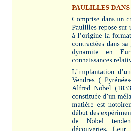
Dynamite : L. ROUX
1823-1904" - Cf.
PAULILLES DANS
Rubrique :
Administration/Patronat.
Comprise dans un ca
MINE D'OR -
Paulilles repose sur
CALLAO
à l’origine la forma
Article "Louis Roux et la
contractées dans sa 
mine d’or du Callao –
1882-1892". Cf.
dynamite en Euro
Rubrique : Productions.
connaissances relati
VISITE
MINISTERIELLE
L’implantation d’un
Article "Visite
Vendres ( Pyrénées-
ministérielle à
PAULILLES - 1886". Cf.
Alfred Nobel (1833
Rubrique :
Administration/Patronat.
constituée d’un méla
matière est notoir
GENERAL
SEGRETAIN
début des expériment
Article "Genéral
de Nobel tenden
Alexandre SEGRETAIN
- 1826-1901". Cf.
découvertes. Leur 