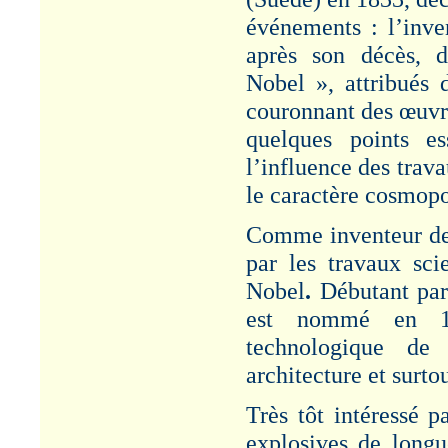
VISITE
événements : l’inve
MINISTERIELLE
après son décès, d
Article "Visite
ministérielle à
Nobel », attribués d
PAULILLES - 1886". Cf.
couronnant des œuvre
Rubrique :
Administration/Patronat.
quelques points es
l’influence des trava
GENERAL
SEGRETAIN
le caractère cosmopo
Article "Genéral
Alexandre SEGRETAIN
Comme inventeur de 
- 1826-1901". Cf.
Rubrique : Etudes.
par les travaux sci
Nobel
.
Débutant par 
BANYULS-SUR-MER
est nommé en 182
Article "Décès de
jeunes gens -
technologique de
BANYULS-sur-MER -
1887" - Cf. Rubrique :
architecture et surt
Risques/Accidents-
Grèves.
Très tôt intéressé 
LOUIS ROUX
explosives de long